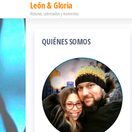
León & Gloria
Saltar
Historias, sobresaltos y momentos
al
contenido
QUIÉNES SOMOS