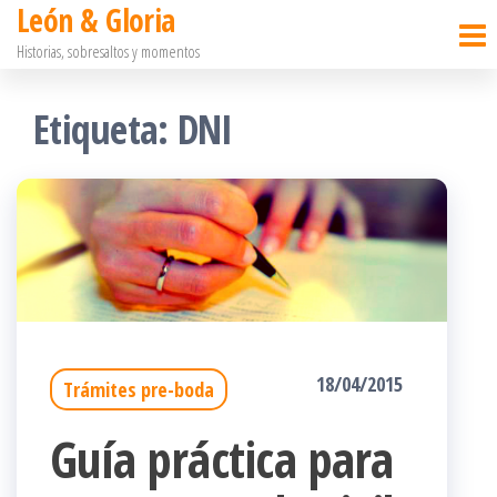
León & Gloria
Saltar
Historias, sobresaltos y momentos
al
contenido
Etiqueta:
DNI
18/04/2015
Trámites pre-boda
Guía práctica para