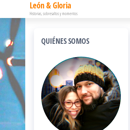
León & Gloria
Saltar
Historias, sobresaltos y momentos
al
contenido
QUIÉNES SOMOS