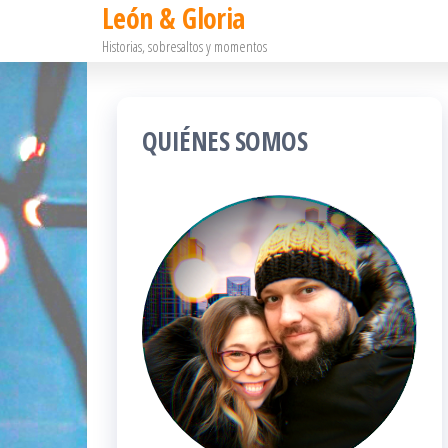
León & Gloria
Saltar
Historias, sobresaltos y momentos
al
contenido
QUIÉNES SOMOS