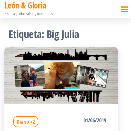
León & Gloria
Saltar
Historias, sobresaltos y momentos
al
contenido
Etiqueta:
Big Julia
01/06/2019
Diario +2