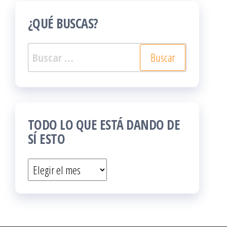
¿QUÉ BUSCAS?
Buscar:
TODO LO QUE ESTÁ DANDO DE
SÍ ESTO
Todo
lo
que
está